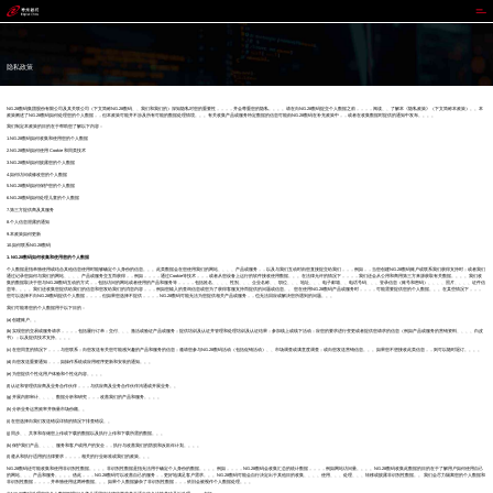
NG.28
隐私政策
NG.28数码集团股份有限公司及其关联公司（下文简称NG.28数码、、我们和我们的）深知隐私对您的重要性，，，，并会尊重您的隐私。。。。请在向NG.28数码提交个人数据之前，，，，阅读、、了解本《隐私政策》（下文简称本政策）。。本
政策阐述了NG.28数码如何处理您的个人数据，，但本政策可能并不涉及所有可能的数据处理情境。。。有关收集产品或服务特定数据的信息可能由NG.28数码在补充政策中，，或者在收集数据时提供的通知中发布。。。。
我们制定本政策的目的在于帮助您了解以下内容：
1.NG.28数码如何收集和使用您的个人数据
2.NG.28数码如何使用 Cookie 和同类技术
3.NG.28数码如何披露您的个人数据
4.如何访问或修改您的个人数据
5.NG.28数码如何保护您的个人数据
6.NG.28数码如何处理儿童的个人数据
7.第三方提供商及其服务
8.个人信息泄露的通知
9.本政策如何更新
10.如何联系NG.28数码
1. NG.28数码如何收集和使用您的个人数据
个人数据是指单独使用或结合其他信息使用时能够确定个人身份的信息。。。此类数据会在您使用我们的网站、、、、产品或服务，，以及与我们互动时由您直接提交给我们，，，例如，，当您创建NG.28数码账户或联系我们获得支持时；或者我们
通过记录您如何与我们的网站、、、、产品或服务交互而获得，，例如，，，，通过Cookie等技术，，，或者从您设备上运行的软件接收使用数据。。。在法律允许的情况下，，，，我们还会从公用和商用第三方来源获取有关数据。。。。我们收
集的数据取决于您与NG.28数码互动的方式，，包括访问的网站或者使用的产品和服务等，，，，包括姓名、、、、性别、、、企业名称、、职位、、、地址、、、电子邮箱、、电话号码、、、登录信息（账号和密码）、、、、照片、、、、证件信
息等。。。。我们还收集您提供给我们的信息和您发给我们的消息内容，，，例如您输入的查询信息或您为了获得客服支持而提供的问题或信息。。 您在使用NG.28数码产品或服务时，，，，可能需要提供您的个人数据。。。在某些情况下，，，
您可以选择不向NG.28数码提供个人数据，，，，但如果您选择不提供，，，，NG.28数码可能无法为您提供相关产品或服务，，也无法回应或解决您所遇到的问题。。。
我们可能将您的个人数据用于以下目的：
(a) 创建账户。。
(b) 实现您的交易或服务请求，，，，包括履行订单；交付、、、激活或验证产品或服务；提供培训及认证并管理和处理培训及认证结果；参加线上或线下活动；应您的要求进行变更或者提供您请求的信息（例如产品或服务的营销资料、、、、白皮
书）；以及提供技术支持。。。。
(c) 在您同意的情况下，，，与您联系；向您发送有关您可能感兴趣的产品和服务的信息；邀请您参与NG.28数码活动（包括促销活动）、、市场调查或满意度调查；或向您发送营销信息。。。如果您不想接收此类信息，，则可以随时退订。。。。
(d) 向您发送重要通知，，，如操作系统或应用程序更新和安装的通知。。。
(e) 为您提供个性化用户体验和个性化内容。。。。
(f) 认证和管理供应商及业务合作伙伴，，，与供应商及业务合作伙伴沟通或开展业务。。
(g) 开展内部审计、、、、数据分析和研究，，，改善我们的产品和服务。。。。
(h) 分析业务运营效率并衡量市场份额。。
(i) 在您选择向我们发送错误详情的情况下排查错误。。
(j) 同步、、共享和存储您上传或下载的数据以及执行上传和下载所需的数据。。。
(k) 保护我们产品、、、、服务和客户或用户的安全，，执行与改善我们的防损和反欺诈计划。。。。
(l) 遵从和执行适用的法律要求，，，，相关的行业标准或我们的政策。。。
NG.28数码还可能收集和使用非识别性数据。。。。非识别性数据是指无法用于确定个人身份的数据。。。。例如，，，，NG.28数码会收集汇总的统计数据，，，，例如网站访问量。。。。NG.28数码收集此数据的目的在于了解用户如何使用自己
的网站、、、产品和服务。。。。借此，，，NG.28数码可以改善自己的服务，，更好地满足客户需求。。。NG.28数码可能会自行决定出于其他目的收集、、、、使用、、、处理、、、转移或披露非识别性数据。。 我们会尽力隔离您的个人数据和
非识别性数据，，，，并单独使用这两种数据。。。如果个人数据掺杂了非识别性数据，，，依旧会被视作个人数据处理。。。