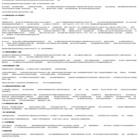
当NG.28数码处理您的个人数据时我们会遵从适用的法律的要求基于适当的合法性基础予以处理，，，包括：
(a) 当响应您的交易或服务请求时为履行合同处理您的个人数据；基于您的同意处理您的个人数据；
(b) 当与您联系、、进行营销或市场调查，，，，为改善我们的产品和服务，，，，执行与改善我们的防损和反欺诈计划等目的处理您的个人数据时我们将基于我们或第三方的合法利益。。。这些合法利益包括，，使我们能够更有效的管理和运营我
们的业务并提供我们的产品和服务；保护我们的业务、、、系统、、、、产品、、服务和客户的安全；内部管理，，遵从内部的政策和流程；我们在本政策中描述的其他合法利益等；
(c) 我们还可能基于遵从和执行法律义务处理您的个人数据。。。
2. NG.28数码如何使用 Cookie 和同类技术
2.1 Cookie
为确保网站正常运转，，我们有时会在计算机或移动设备上存储名为 Cookie 的小数据文件。。。。Cookie 是一种网络服务器存储在计算机或移动设备上的纯文本文件。。。。Cookie 的内容只能由创建它的服务器检索或读取。。每个 Cookie 对您的
网络浏览器或移动应用程序都是唯一的。。。Cookie 通常包含标识符、、、站点名称以及一些号码和字符。。。借助于 Cookie，，，，网站能够存储用户偏好或购物篮内的商品等数据。。
NG.28数码启用Cookie的目的与大多数网站或互联网服务提供商启用 Cookie 的目的一样，，，即改善用户体验。。借助于 Cookie，，网站能够记住用户的单次访问（使用会话 Cookie）或多次访问（使用永久 Cookie）。。。借助于
Cookie，，，网站能够保存设置，，例如计算机或移动设备的语言、、、字体大小和其他浏览偏好。。。这意味着，，，用户无需在每次访问时重新配置用户偏好设置。。。如果某个网站不使用 Cookie，，，那么
在用户每一次打开网页时，，，，该网站都会将其视为新访客。。例如，，，如果您登录某个网站后转到另一个网页，，，该网站就不会识别出您，，而您会被再次注销。。。 NG.28数码不会将 Cookie 用于本政策所述目的之外的任何用途。。。您
可根据自己的偏好管理或删除 Cookie。。。。有关详情，，，，请参见 AboutCookies.org。。您可以清除计算机上保存的所有 Cookie，，，，大部分网络浏览器都设有阻止 Cookie 的功能。。。但如果您这么
做，，，则需要在每一次访问我们的网站时亲自更改浏览器用户设置。。
2.2 网站信标和像素标签
除 Cookie 外，，，我们还会在网站上使用网站信标和像素标签等其他同类技术。。。例如，，，NG.28数码向您发送的电子邮件可能含有链接至NG.28数码网站内容的点击 URL。。如果您点击该链接，，，，NG.28数码则会跟踪此次点
击，，，帮助我们了解您的产品和服务偏好并改善客户服务。。网站信标通常是一种嵌入到网站或电子邮件中的透明图像。。借助于电子邮件中的像素标签，，，，我们能够获知电子邮件是否被打开。。。如果您不希望自己的活动以这种方式被追
踪，，，，则可以随时从NG.28数码的寄信名单中退订。。。
您使用我们的网站意味着您同意按照如上所述使用Cookie，，网站信标和像素标签。。。
3. NG.28数码如何披露您的个人数据
在某些服务由NG.28数码的授权合作伙伴提供的情况下，，NG.28数码会如本政策描述与该合作伙伴共享您的个人数据。。例如，，，在您上网购买NG.28数码产品时，，，NG.28数码必须与物流服务提供商共享您的个人数据才能安排送货，，，或
者安排合作伙伴提供服务。。。此外，，，，我们可能在NG.28数码的关联公司间共享个人数据。。。
在适用的法律要求或响应法律程序的情况下，，，NG.28数码也可能会向相关的执法机关或者其他政府机关披露您的个人数据。。。在某些管辖区，，，如果NG.28数码牵涉到重组、、、合并或破产和清理诉讼，，，那么您的个人数据还可能会被披
露给交易方。。。。NG.28数码还会在存在合理需求的情况下披露您的数据，，，，例如出于执行合同以及我们认为为阻止身体损害或财产损失或调查可能的或实际的非法行为有必要披露且披露是适当的。。。。
4. 如何访问或修改您的个人数据
您应确保提交的所有个人数据都准确无误。。NG.28数码会尽力维护个人数据的准确和完整，，，并及时更新这些数据。。
当适用的法律要求的情况下，，，您可能(1)有权访问我们持有的关于您的特定的个人数据；(2)要求我们更新或更正您的不准确的个人数据；(3)拒绝或限制我们使用您的个人数据；以及(4)要求我们删除您的个人数据。。为保障安全，，您可能需要提
供书面请求。。。如果我们有合理依据认为这些请求存在欺骗性、、、无法实行或损害他人隐私权，，我们则会拒绝处理请求。。。
当适用的法律要求的情况下，，当NG.28数码基于您的同意处理您的个人数据时，，，，您还有权随时撤销您的同意。。。但撤销同意不会影响撤销前我们基于您的同意处理您个人数据的合法性及效力，，也不影响我们基于其他适当的正当性基础处
理您的个人数据。。。
如果您认为我们对您的个人信息的处理不符合适用的数据保护法律，，，，您可以与法定的数据保护机构联系。。。。
5. NG.28数码如何保护和留存您的个人数据
NG.28数码重视个人数据的安全。。。我们采用适当的物理、、、管理和技术保障措施来保护您的个人数据不被未经授权访问、、、披露、、使用、、、、修改、、、损坏或丢失。。我们会尽力保护您的个人数据，，，但是请注意任何安全措施都无
法做到无懈可击。。。
我们将会在达成本政策所述目的所需的期限内保留您的个人数据，，除非按照法律要求或许可需要延长保留期或受到法律的允许。。。因为基于不同的场景、、、、产品及服务的不同，，，数据的存储期可能会有所不同，，，，我们用于确定存留
期的标准包括：完成该业务目的需要留存个人数据的时间，，，，包括提供产品和服务，，，，维护相应的交易及业务记录，，，管控并提升产品与服务性能与质量，，，，保证系统、、产品和服务的安全，，应对可能的用户查询或投诉，，问题
定位等；用户是否同意更长的留存期间；法律、、合同等是否有保留数据的特殊要求等。。。。只要您的账户是为您提供服务必须，，，，我们都将保留您的注册信息。。。您也可以选择注销您的账号，，，，在您注销账号后，，，我们会停止基
于该账号提供产品和服务，，，并在无特殊法律要求的情况下，，删除您相应的个人数据。。
6. NG.28数码如何处理儿童的个人数据
我们的产品、、网站和服务主要面向成人。。。。如果没有父母或监护人的同意，，，，儿童不得创建自己的用户账户。。。。对于经父母同意而收集儿童个人数据的情况，，，我们只会在受到法律允许、、、、父母或监护人明确同意或者保护儿
童所必要的情况下使用或披露此数据。。 如果NG.28数码发现自己在未事先获得可证实的父母同意的情况下收集了儿童的个人数据，，则会设法尽快删除相关数据。。。。
7. 第三方提供商及其服务
为确保流畅的浏览体验，，，您可能会收到来自NG.28数码及其合作伙伴外部的第三方（下文简称第三方）提供的内容或网络链接。。NG.28数码对此类第三方无控制权。。。。您可选择是否访问第三方提供的链接、、、内容、、产品和服务。。
NG.28数码无法控制第三方的隐私和数据保护政策，，，此类第三方不受到本政策的约束。。在向第三方提交个人信息之前，，请参见这些第三方的隐私保护政策。。
8. 个人信息泄露的通知
任何由于黑客攻击、、计算机病毒侵入或发作、、、、因政府管制而造成的暂时性关闭等影响网络正常经营的不可抗力而造成的个人资料泄露、、、、丢失、、被盗用或被篡改等，，，，我们将在您的个人信息泄露后72小时内向监管机构报告个人
数据的泄露情况。。。当个人信息泄露可能会给您的权利或自由带来巨大风险时，，我们将立即通知您，，，，以便您及时采取相关措施保护个人信息。。
9. 本政策如何更新
NG.28数码保留不时更新或修改本政策的权利。。。如果我们的隐私政策变更，，，，我们会将最新版隐私政策发布在这里。。如果我们对隐私政策做出了重大变更，，我们还可能会通过不同渠道向您发送变更通知，，，例如，，在我们的网站上发
布通知或者向您发布单独的通知。。。。