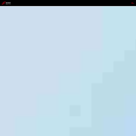
NG.28