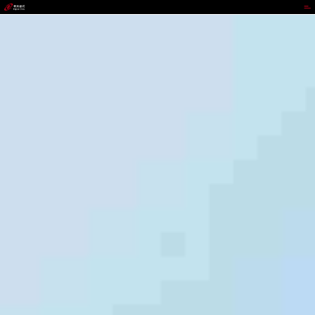
NG.28