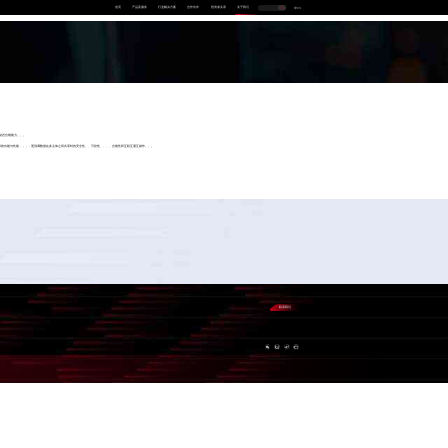
首页
产品及服务
行业解决方案
合作伙伴
投资者关系
关于我们
中
EN
力。。。
，，，，更强调数据在多主体之间共享时的安全性、、可控性、、、、合规性和互联互通互操作。。。
联系我们