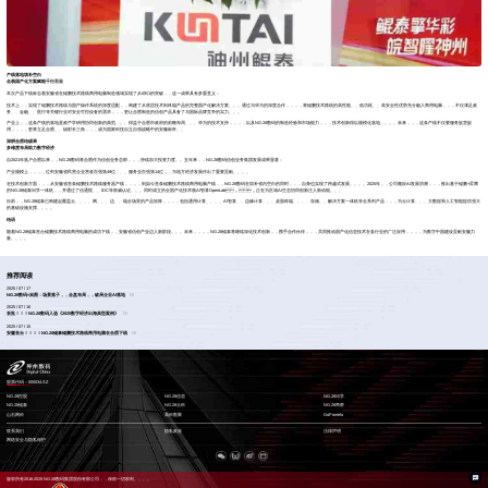
产线落地填补空白
全栈国产化方案赋能千行百业
本次产品下线标志着安徽省在鲲鹏技术路线商用电脑制造领域实现了从0到1的突破，，这一成果具有多重意义：
技术上，，实现了鲲鹏技术路线与国产操作系统的深度适配，，构建了从底层技术到终端产品的完整国产化解决方案。。。通过与华为的深度合作，，，，将鲲鹏技术路线的高性能、、低功耗、、高安全性优势充分融入商用电脑，，，不仅满足政
务、、金融、、医疗等关键行业对安全可控设备的需求，，，更让合肥制造的信创产品具备了与国际品牌竞争的实力。。。
产业上，，这条产线的落地是政产学研用协同创新的典范。。。得益于合肥市政府的前瞻布局、、、华为的技术支持，，，，以及NG.28数码的制造经验和市场能力，，，技术创新得以规模化落地。。。。未来，，，这条产线不仅要服务皖货皖
用，，，，更将立足合肥、、辐射长三角，，，成为国家科技自立自强战略中的安徽标杆。。
深耕合肥结硕果
多维度布局助力数字经济
自2021年落户合肥以来，，NG.28数码将合肥作为信创业务总部，，，持续加大投资力度。。五年来，，NG.28数码信创业务集团发展成果显著：
产业规模上，，，，位列安徽省民营企业营收百强第49位、、、服务业百强第14位，，为地方经济发展作出了重要贡献。。。。
在技术创新方面，，，从安徽省首条鲲鹏技术路线服务器产线，，，，到如今首条鲲鹏技术路线商用电脑产线，，NG.28数码在填补省内空白的同时，，，自身也实现了跨越式发展。。。。2025年，，公司顺应AI发展浪潮，，，推出基于鲲鹏+昇腾
的NG.28鲲泰问学一体机，，并通过了信通院、、IDC等权威认证。。。同时成立的全国产化技术栈AI智算OpenLab，，正在为区域AI生态协同创新注入新动能。。。
目前，，NG.28鲲泰已构建起覆盖云、、、、网、、、边、、端全场景的产品矩阵，，，，包括通用计算、、、、AI智算、、边缘计算、、、桌面终端、、、、存储、、解决方案一体机等全系列产品，，，为云计算、、、大数据和人工智能提供强大
的基础设施支撑。。。。
结语
随着NG.28鲲泰首台鲲鹏技术路线商用电脑的成功下线，，安徽省信创产业迈入新阶段。。。未来，，，，NG.28鲲泰将继续深化技术创新，，携手合作伙伴，，，共同推动国产化信息技术在各行业的广泛应用，，，，为数字中国建设贡献安徽力
量。。。。
推荐阅读
2025 / 07 / 17
NG.28数码×岚图：场景落子，，全盘布局，，破局企业AI落地
2025 / 07 / 16
首批！！！NG.28数码入选《2025数字经济出海典型案例》
2025 / 07 / 15
安徽首台！！！！NG.28鲲泰鲲鹏技术路线商用电脑在合肥下线
股票代码：000034.SZ
NG.28控股
NG.28信息
NG.28问学
NG.28鲲泰
NG.28云科
NG.28商桥
山石网科
高科数聚
GoPomelo
联系我们
隐私政策
法律声明
网络安全与隐私保护
版权所有2016-2025 NG.28数码集团股份有限公司，，保留一切权利。。。。